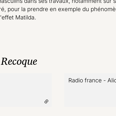
asculins dans ses travaux, notamment sur se
arré, pour la prendre en exemple du phénomèn
'effet Matilda.
e Recoque
 externe
Radio france - Al